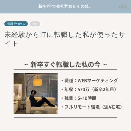
新卒1年で会社辞めたその後。
適職見つける
PR
未経験からITに転職した私が使ったサ
イト