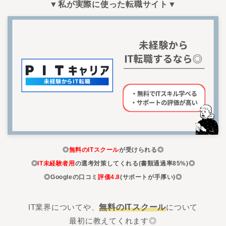
▼私が実際に使った転職サイト▼
◎
無料のITスクール
が受けられる◎
◎
IT未経験者用
の選考対策してくれる(書類通過率85%)◎
◎Googleの口コミ
評価4.8
(サポートが手厚い)◎
IT業界についてや、
無料のITスクール
について
最初に教えてくれます◎