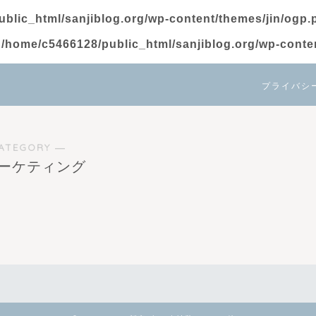
blic_html/sanjiblog.org/wp-content/themes/jin/ogp.
n
/home/c5466128/public_html/sanjiblog.org/wp-conten
プライバシ
ATEGORY ―
マーケティング