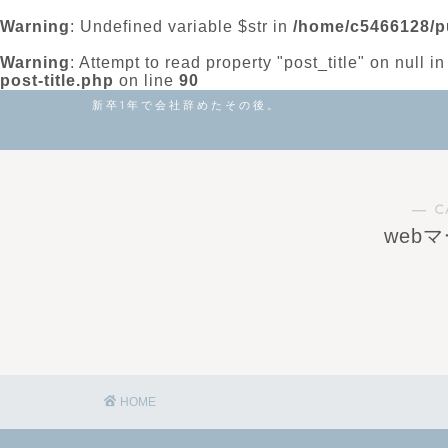
Warning
: Undefined variable $str in
/home/c5466128/pu
Warning
: Attempt to read property "post_title" on null i
post-title.php
on line
90
新卒1年で会社辞めたその後。
― C
web
HOME